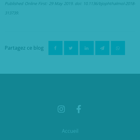
Published Online First: 29 May 2019. doi: 10.1136/bjophthalmol-2018-
313739.
Partagez ce blog
Accueil