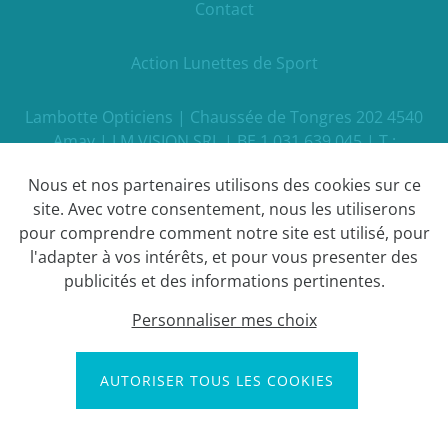
Contact
Action Lunettes de Sport
Lambotte Opticiens | Chaussée de Tongres 202 4540
Amay | LM VISION SRL | BE 1 031 639 045 | T :
085/312021 | E :
info@optique-lambotte.be
Nous et nos partenaires utilisons des cookies sur ce
site. Avec votre consentement, nous les utiliserons
pour comprendre comment notre site est utilisé, pour
Déclaration de confidentialité
l'adapter à vos intérêts, et pour vous presenter des
publicités et des informations pertinentes.
Clause de non-responsabilité
Personnaliser mes choix
Webdesign by Optic Libre
AUTORISER TOUS LES COOKIES