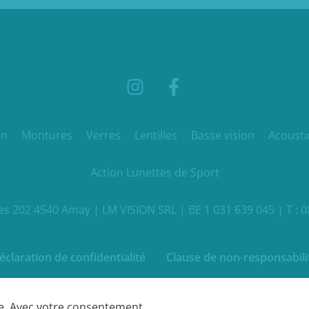
in
Montures
Verres
Lentilles
Basse vision
Acousti
Action Lunettes de Sport
 202 4540 Amay | LM VISION SRL | BE 1 031 639 045 | T : 0
éclaration de confidentialité
Clause de non-responsabili
Webdesign by Optic Libre
te. Avec votre consentement,