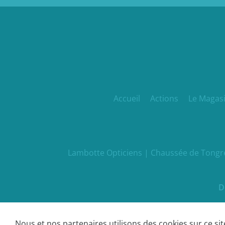
Accueil
Actions
Le Magas
Lambotte Opticiens | Chaussée de Tongres
D
Nous et nos partenaires utilisons des cookies sur ce si