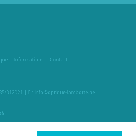
que
Informations
Contact
85/312021 | E :
info@optique-lambotte.be
té